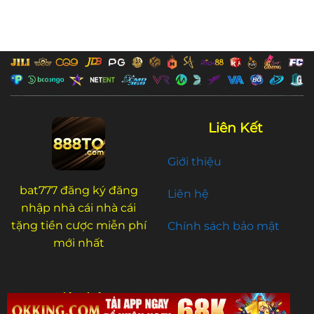
Liên Kết
Giới thiệu
bat777 đăng ký đăng
Liên hệ
nhập nhà cái nhà cái
tặng tiền cược miễn phí
Chính sách bảo mật
mới nhất
Liên hệ