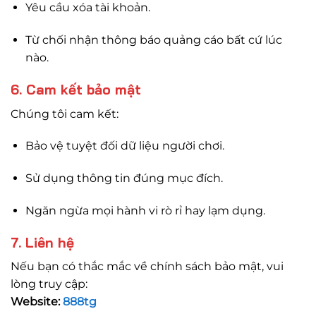
Yêu cầu xóa tài khoản.
Từ chối nhận thông báo quảng cáo bất cứ lúc
nào.
6. Cam kết bảo mật
Chúng tôi cam kết:
Bảo vệ tuyệt đối dữ liệu người chơi.
Sử dụng thông tin đúng mục đích.
Ngăn ngừa mọi hành vi rò rỉ hay lạm dụng.
7. Liên hệ
Nếu bạn có thắc mắc về chính sách bảo mật, vui
lòng truy cập:
Website:
888tg