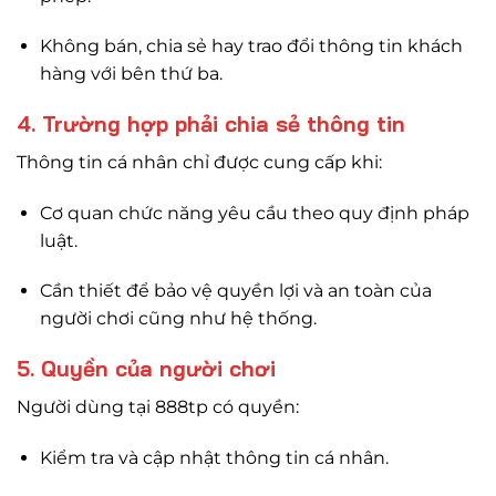
Không bán, chia sẻ hay trao đổi thông tin khách
hàng với bên thứ ba.
4. Trường hợp phải chia sẻ thông tin
Thông tin cá nhân chỉ được cung cấp khi:
Cơ quan chức năng yêu cầu theo quy định pháp
luật.
Cần thiết để bảo vệ quyền lợi và an toàn của
người chơi cũng như hệ thống.
5. Quyền của người chơi
Người dùng tại 888tp có quyền:
Kiểm tra và cập nhật thông tin cá nhân.